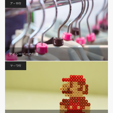
ア～サ行
アイシービーの特徴
マ～ワ行