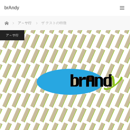
brAndy
ホーム
ア～サ行
ザ テストの特徴
ア～サ行