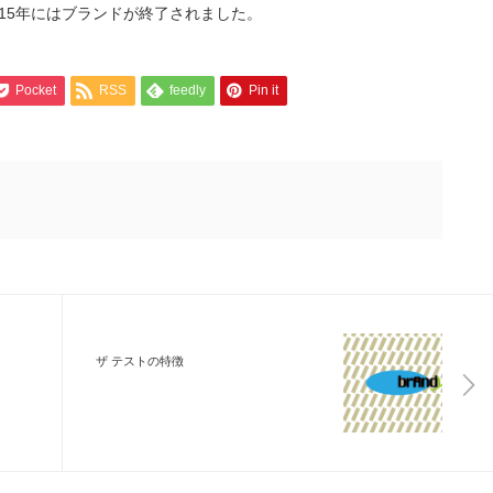
015年にはブランドが終了されました。
Pocket
RSS
feedly
Pin it
ザ テストの特徴