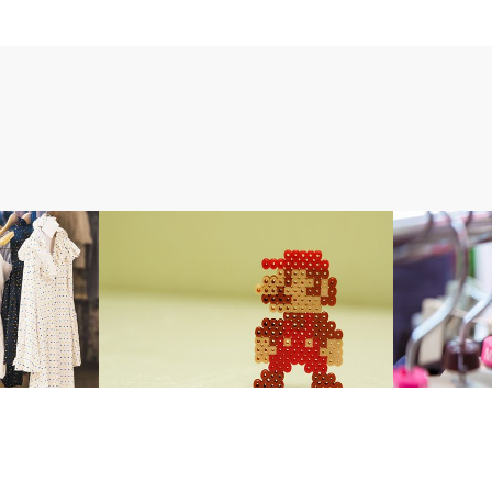
マ～ワ行
ア～サ行
マリオン ヴィンテージの特徴
アイシービ