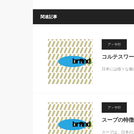
関連記事
ア～サ行
コルテスワー
日本には様々な服
ア～サ行
スープの特徴
スープは、日本の