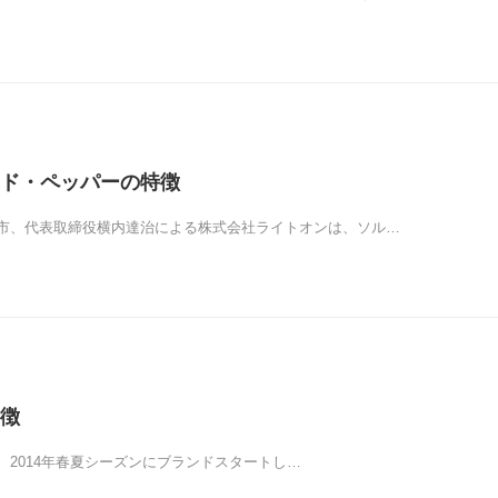
ド・ペッパーの特徴
市、代表取締役横内達治による株式会社ライトオンは、ソル…
徴
r)は、2014年春夏シーズンにブランドスタートし…