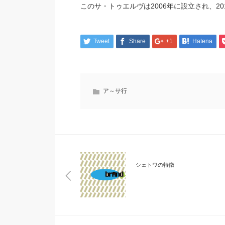
このサ・トゥエルヴは2006年に設立され、2
Tweet
Share
+1
Hatena
ア～サ行
シェトワの特徴