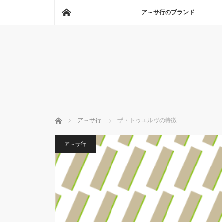
ホーム
ア～サ行のブランド
ホーム
ア～サ行
ザ・トゥエルヴの特徴
ア～サ行