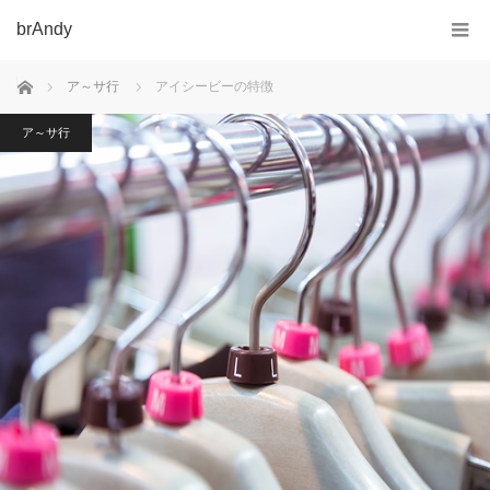
brAndy
ホーム
ア～サ行
アイシービーの特徴
ア～サ行