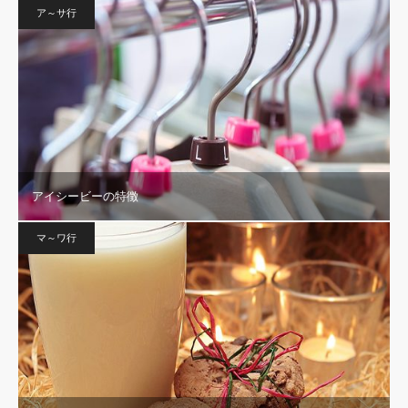
ア～サ行
アイシービーの特徴
マ～ワ行