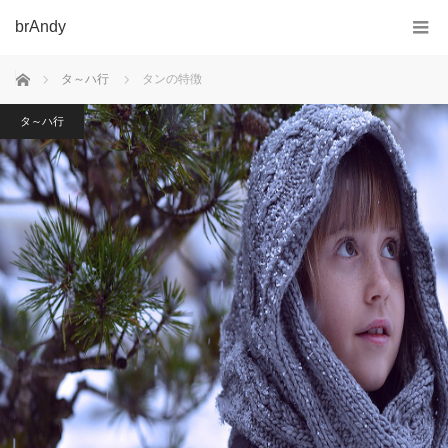
brAndy
ホーム
タ～ハ行
タンの特徴
タ～ハ行