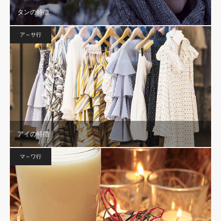
タンの特徴
ア～サ行
アイの特徴
マ～ワ行