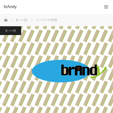
brAndy
ホーム
タ～ハ行
ニッチーの特徴
タ～ハ行