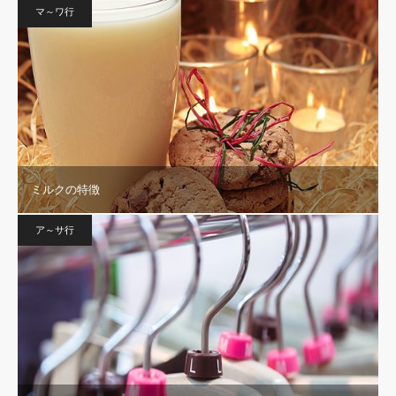
マ～ワ行
ミルクの特徴
ア～サ行