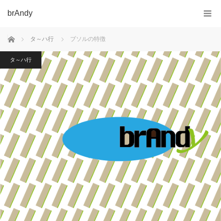
brAndy
ホーム
タ～ハ行
ブソルの特徴
タ～ハ行