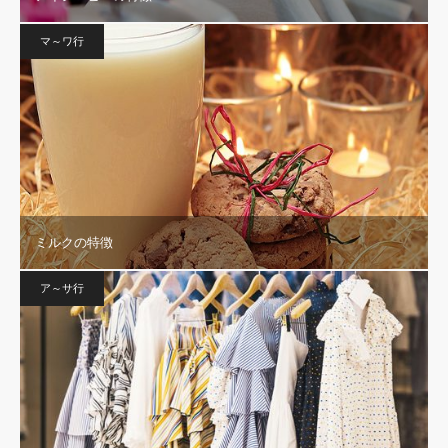
マ～ワ行
ミルクの特徴
ア～サ行