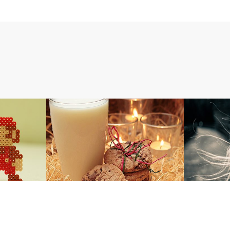
マ～ワ行
タ～ハ行
徴
ミルクの特徴
ティアラの