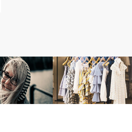
ア～サ行
特徴
アイの特徴