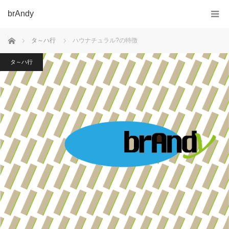
brAndy
ホーム
タ～ハ行
ハウナチュラル?の特徴
タ～ハ行