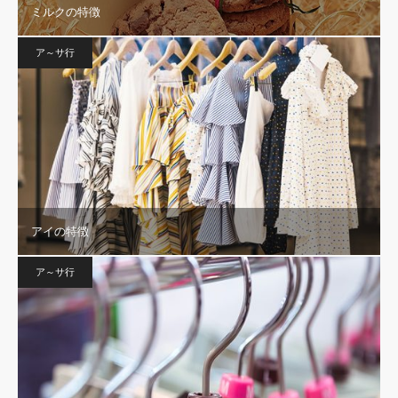
ミルクの特徴
ア～サ行
アイの特徴
ア～サ行