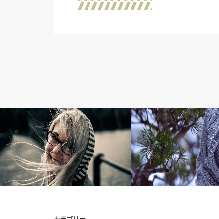
タ～ハ行
タ～ハ行
カテゴリー