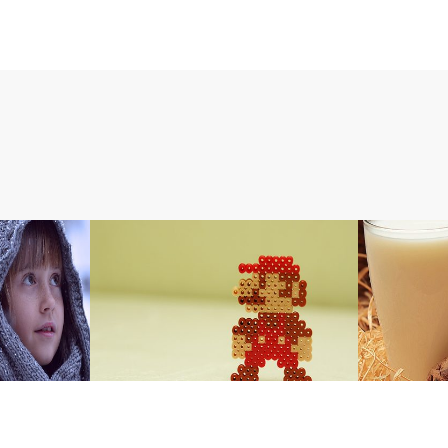
マ～ワ行
マ～ワ行