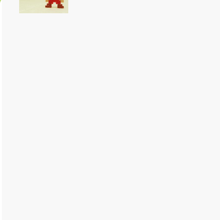
粕谷栄莉子と販…