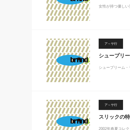
女性が持つ優しい
ア～サ行
シュープリー
シュープリーム・ララ
ア～サ行
スリックの特
2002年春夏コ