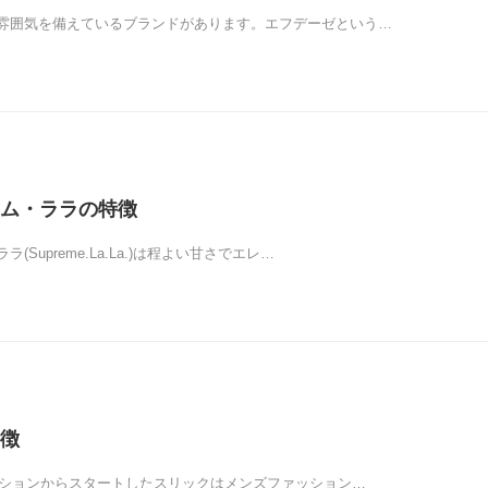
雰囲気を備えているブランドがあります。エフデーゼという…
ム・ララの特徴
(Supreme.La.La.)は程よい甘さでエレ…
徴
レクションからスタートしたスリックはメンズファッション…