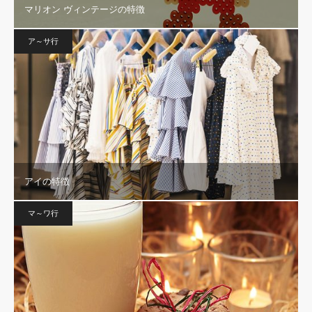
マリオン ヴィンテージの特徴
ア～サ行
アイの特徴
マ～ワ行