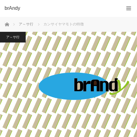
brAndy
ホーム
ア～サ行
カンサイヤマモトの特徴
ア～サ行