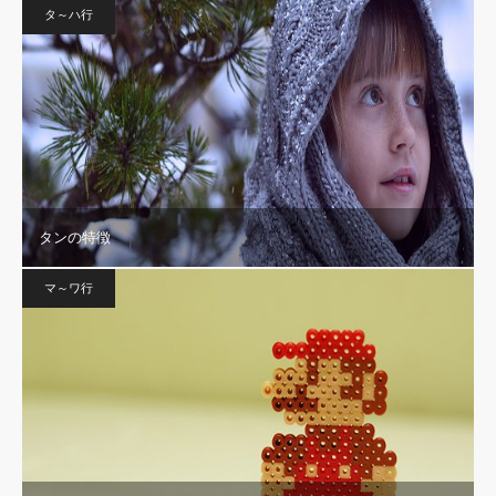
タ～ハ行
タンの特徴
マ～ワ行