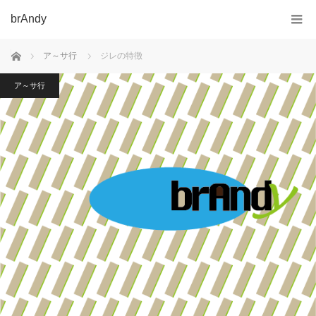
brAndy
ホーム
ア～サ行
ジレの特徴
ア～サ行