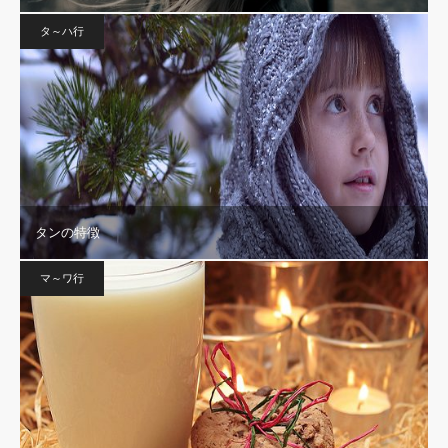
タ～ハ行
タンの特徴
マ～ワ行