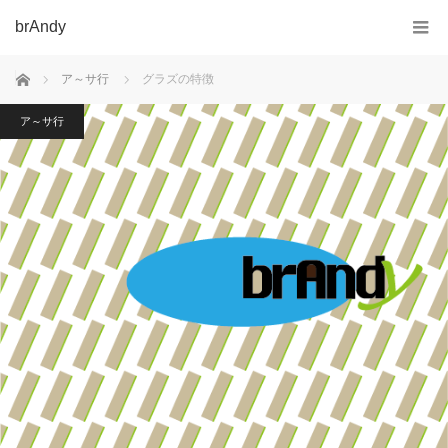
brAndy
ホーム
ア～サ行
グラズの特徴
ア～サ行