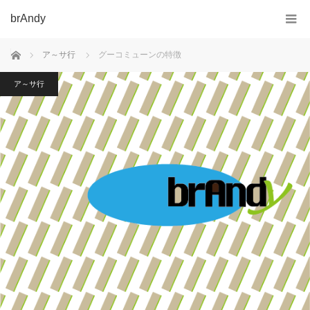
brAndy
ホーム
ア～サ行
グーコミューンの特徴
ア～サ行