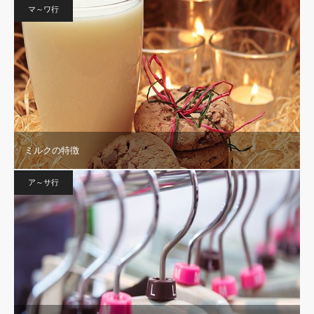
マ～ワ行
ミルクの特徴
ア～サ行