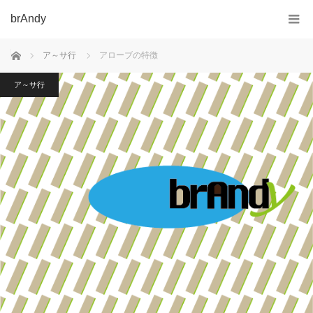
brAndy
ホーム
ア～サ行
アローブの特徴
ア～サ行