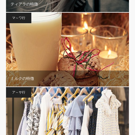
ティアラの特徴
マ～ワ行
ミルクの特徴
ア～サ行