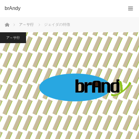
brAndy
ホーム
ア～サ行
ジェイダの特徴
ア～サ行