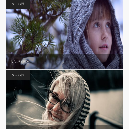
タ～ハ行
タンの特徴
タ～ハ行