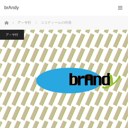
brAndy
ホーム
ア～サ行
ココディールの特徴
ア～サ行