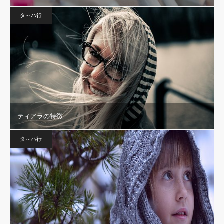
タ～ハ行
ティアラの特徴
タ～ハ行