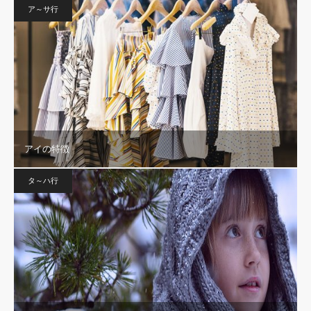
ア～サ行
アイの特徴
タ～ハ行