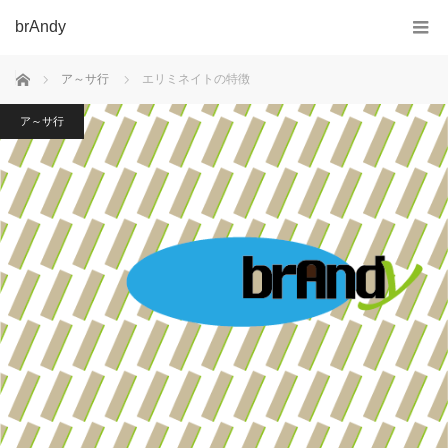
brAndy
ホーム
ア～サ行
エリミネイトの特徴
ア～サ行