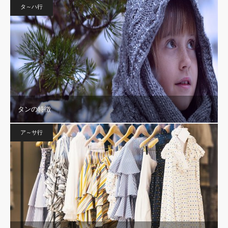
タ～ハ行
タンの特徴
ア～サ行