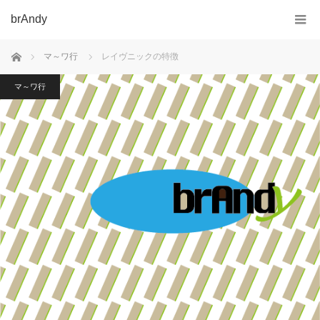
brAndy
ホーム
マ～ワ行
レイヴニックの特徴
マ～ワ行