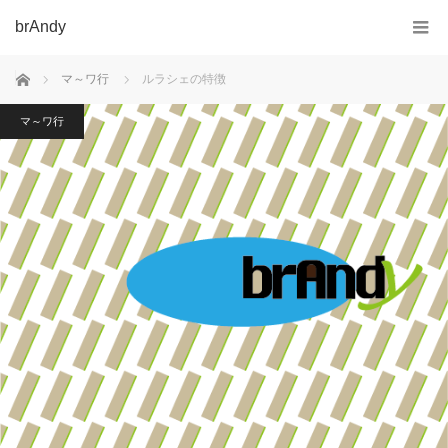
brAndy
ホーム
マ～ワ行
ルラシェの特徴
マ～ワ行