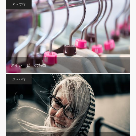
ア～サ行
アイシービーの特徴
タ～ハ行