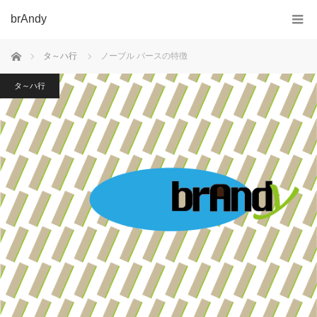
brAndy
ホーム
タ～ハ行
ノーブル バースの特徴
タ～ハ行