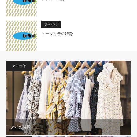
タ～ハ行
トータリテの特徴
ア～サ行
アイの特徴