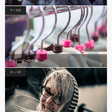
ア～サ行
アイシービーの特徴
タ～ハ行