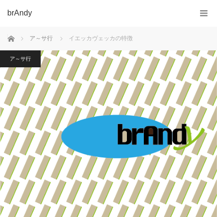
brAndy
ホーム
ア～サ行
イエッカヴェッカの特徴
ア～サ行