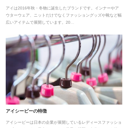
アイは2016年秋・冬物に誕生したブランドです。インナーやア
ウターウェア、ニットだけでなくファッショングッズや靴など幅
広いアイテムで展開しています。20…
アイシービーの特徴
アイシービーは日本の企業が展開しているレディースファッショ