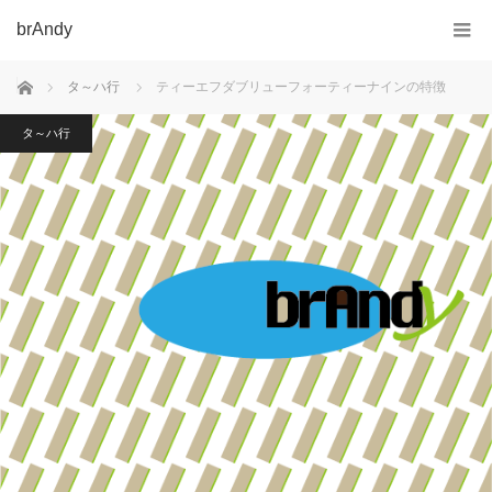
brAndy
ホーム
タ～ハ行
ティーエフダブリューフォーティーナインの特徴
タ～ハ行