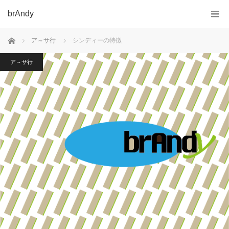
brAndy
ホーム
ア～サ行
シンディーの特徴
ア～サ行