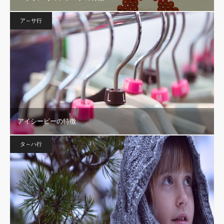
ア～サ行
アイシービーの特徴
タ～ハ行