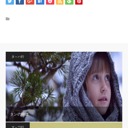
タ～ハ行
タンの特徴
マ～ワ行