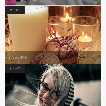
マ～ワ行
ミルクの特徴
タ～ハ行