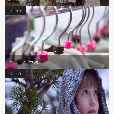
ア～サ行
アイシービーの特徴
タ～ハ行